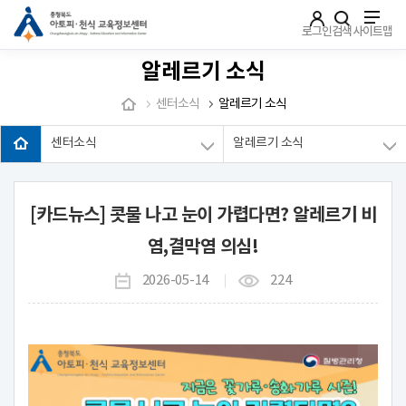
주메뉴로 가기
본문으로 가기
하단으로 가기
로그인
검색
사이트맵
알레르기 소식
센터소식
알레르기 소식
센터소식
알레르기 소식
[카드뉴스] 콧물 나고 눈이 가렵다면? 알레르기 비
염,결막염 의심!
2026-05-14
224