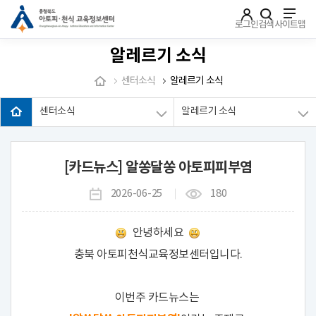
주메뉴로 가기
본문으로 가기
하단으로 가기
로그인
검색
사이트맵
알레르기 소식
센터소식
알레르기 소식
센터소식
알레르기 소식
[카드뉴스] 알쏭달쏭 아토피피부염
2026-06-25
180
안녕하세요
충북 아토피천식교육정보센터입니다.
이번주 카드뉴스는