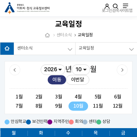
주메뉴로 가기
본문으로 가기
하단으로 가기
로그인
검색
사이트맵
교육일정
센터소식
교육일정
센터소식
교육일정
년
월
이동
이번달
1월
2월
3월
4월
5월
6월
7월
8월
9월
10월
11월
12월
안심학교
보건인력
지역주민
회의
센터
상담
월
화
수
목
금