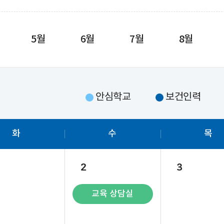
5월
6월
7월
8월
안심학교
보건인력
화
수
목
2
3
교육 상담실