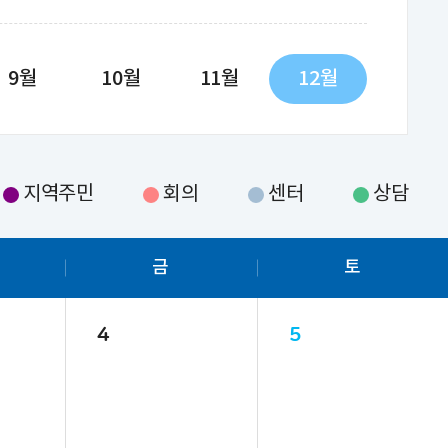
9월
10월
11월
12월
지역주민
회의
센터
상담
금
토
4
5