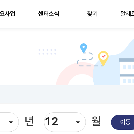
주메뉴로 가기
본문으로 가기
하단으로 가기
요사업
센터소식
찾기
알레
년
월
이동