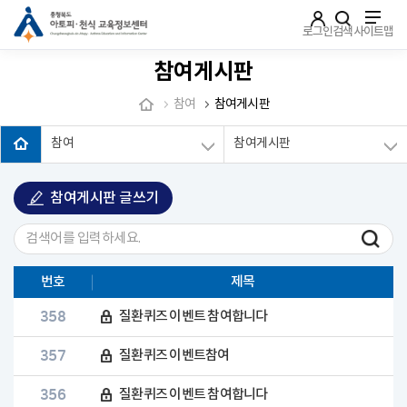
주메뉴로 가기
본문으로 가기
하단으로 가기
로그인
검색
사이트맵
참여게시판
참여
참여게시판
참여
참여게시판
참여게시판 글쓰기
번호
제목
358
질환퀴즈 이벤트 참여합니다
357
질환퀴즈 이벤트참여
356
질환퀴즈 이벤트 참여합니다