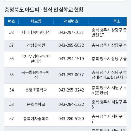
충청북도 아토피 · 천식 안심학교 현황
번호
학교명
전화번호
주소
충북 청주시 상당구 중고
58
시티다움어린이집
043-297-1021
번길 17
57
산성유치원
043-295-5022
충북 청주시 상당구 수영로
꿈나무영아전담어
56
043-294-1519
충북 청주시 상당구 중흥로
린이집
국공립용아어린이
충북 청주시 상당구 호미로 
55
043-293-0077
집
남대성베르힐1단지 내
충북 청주시 서원구 무심
54
분평초등학교
043-295-3242
5 (분평동)
충북 청주시 서원구 무심
53
운호중학교
043-284-1232
5
충북 청주시 서원구 무심
52
충북여자중학교
043-280-5250
7