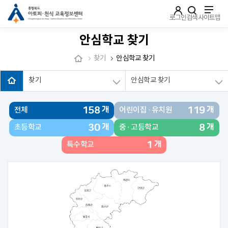
주메뉴로 가기
본문으로 가기
하단으로 가기
로그인
검색
사이트맵
안심학교 찾기
찾기
안심학교 찾기
찾기
안심학교 찾기
158
119
개
개
전체
어린이집 · 유치원
30
8
개
개
초등학교
중 · 고등학교
1
개
특수학교