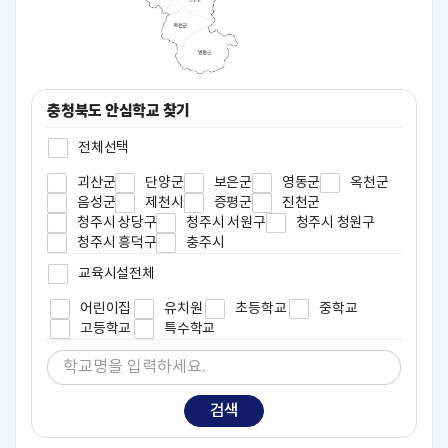
충청북도 안심학교 찾기
전체선택
괴산군
단양군
보은군
영동군
옥천군
음성군
제천시
증평군
진천군
청주시 상당구
청주시 서원구
청주시 청원구
청주시 흥덕구
충주시
교육시설전체
어린이집
유치원
초등학교
중학교
고등학교
특수학교
검색