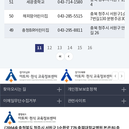
충북 청주시 서원구 2순환
51
세광중학교
043-714-1580
4
충북 청주시 서원구1순환
50
해피맘어린이집
043-285-5515
7번길130 분평주공303-
충북 청주시 서원구 안뜸
49
충청BR어린이집
043-295-8811
길 26
11
12
13
14
15
16
찾아오시는 길
개인정보보호정책
이메일무단수집거부
관련사이트
(28644) 충청북도 청주시 서원구 1순환로 776 충북대학교병원 본관 B1층