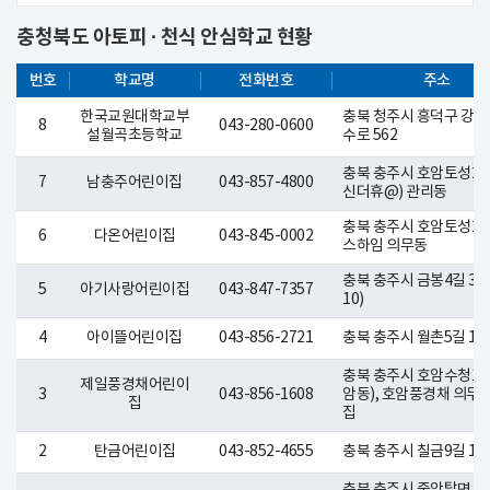
충청북도 아토피 · 천식 안심학교 현황
번호
학교명
전화번호
주소
한국교원대학교부
충북 청주시 흥덕구 강내
8
043-280-0600
설월곡초등학교
수로 562
충북 충주시 호암토성2로1
7
남충주어린이집
043-857-4800
신더휴@) 관리동
충북 충주시 호암토성2로
6
다온어린이집
043-845-0002
스하임 의무동
충북 충주시 금봉4길 3(
5
아기사랑어린이집
043-847-7357
10)
4
아이뜰어린이집
043-856-2721
충북 충주시 월촌5길 12
충북 충주시 호암수청1로 
제일풍경채어린이
3
043-856-1608
암동), 호암풍경채 의무
집
집
2
탄금어린이집
043-852-4655
충북 충주시 칠금9길 16