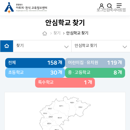
주메뉴로 가기
본문으로 가기
하단으로 가기
로그인
검색
사이트맵
안심학교 찾기
찾기
안심학교 찾기
찾기
안심학교 찾기
158
119
개
개
전체
어린이집 · 유치원
30
8
개
개
초등학교
중 · 고등학교
1
개
특수학교