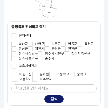
충청북도 안심학교 찾기
전체선택
괴산군
단양군
보은군
영동군
옥천군
음성군
제천시
증평군
진천군
청주시 상당구
청주시 서원구
청주시 청원구
청주시 흥덕구
충주시
교육시설전체
어린이집
유치원
초등학교
중학교
고등학교
특수학교
검색