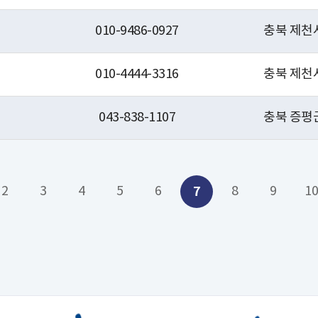
010-9486-0927
충북 제천
010-4444-3316
충북 제천시
043-838-1107
충북 증평군
2
3
4
5
6
7
8
9
1