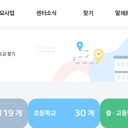
주메뉴로 가기
본문으로 가기
하단으로 가기
요사업
센터소식
찾기
알레
학교 찾기
119
30
개
개
초등학교
중 · 고