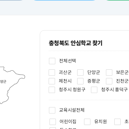
충청북도 안심학교 찾기
전체선택
괴산군
단양군
보은군
제천시
증평군
진천군
청주시 청원구
청주시 흥덕구
교육시설전체
어린이집
유치원
초