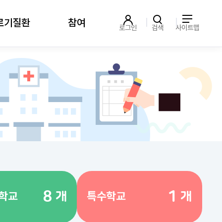
르기질환
참여
로그인
검색
사이트맵
8
1
개
개
등학교
특수학교