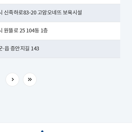
시 신죽하로83-20 고암오네뜨 보육시설
 원뜰로 25 104동 1층
·읍 증안지길 143
0