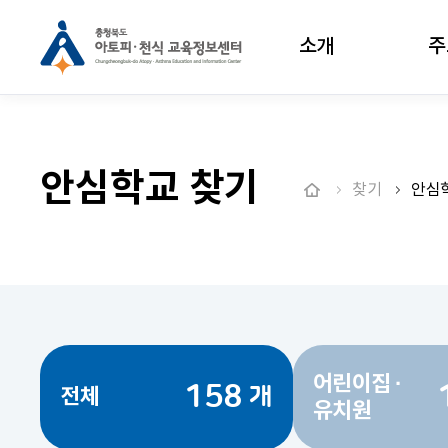
소개
주
안심학교 찾기
찾기
안심
어린이집 ·
158
개
전체
유치원