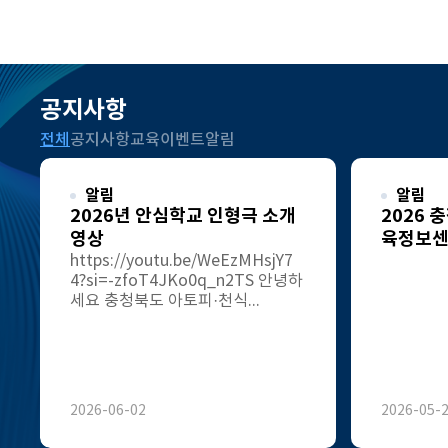
공지사항
전체
공지사항
교육
이벤트
알림
알림
알림
2026년 안심학교 인형극 소개
2026 
영상
육정보센
https://youtu.be/WeEzMHsjY7
4?si=-zfoT4JKo0q_n2TS 안녕하
세요 충청북도 아토피·천식...
2026-06-02
2026-05-