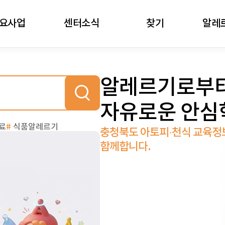
주메뉴로 가기
본문으로 가기
하단으로 가기
요사업
센터소식
찾기
알레
알레르기로부
자유로운 안심
료
#
식품알레르기
충청북도 아토피·천식 교육
함께합니다.