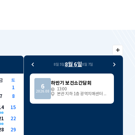
알림
알
8월 6일
식 교
아토피천식 안심학교 안내 부록
센터
8월 5일
8월 7일
림
(환아관리카드, 환경관리 체크
터)
리스트)
e/8
안녕하세요? 충청북도 아토피천식
금
토
하반기 보건소간담회
교육정보센터입니다. 아토피천식
6
1
13:00
안심학교 안내 부록...
2026.08
본관 지하 1층 광역치매센터 세미나실
7
8
14
15
21
22
2026-01-16
202
28
29