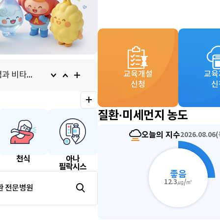
사
[자주하는 질문 115] 기침만 하는 천식도 있나요?
교육개설
교육
[자주하는 질문 114] 아토피피부염과 비타민D
신청
신
[자주하는 질문 113] 알레르기가 갑자기 생길 수도 있나요?
사
질환·미세먼지 농도
[자주하는 질문 115] 기침만 하는 천식도 있나요?
오늘의 지수
2026.08.06
천식
아나
필락시스
좋음
12.3㎍/㎥
환 전문병원