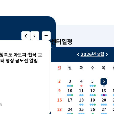
센터일정
알림
2026년 8월
충청북도 아토피·천식 교
2026 충청북도 아토피·천
터 영상 공모전 알림
육정보센터 그림 공모전 알
폼제출 주소: https://forms.gl
일
월
화
수
목
7j7c2ZSv1oaFyNDA
2
3
4
5
6
9
10
11
12
13
16
17
18
19
20
28
2026-05-28
23
24
25
26
27