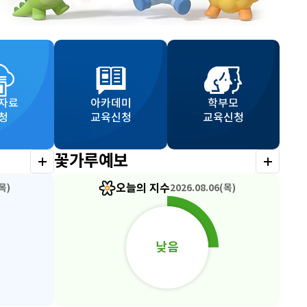
자료
아카데미
학부모
청
교육신청
교육신청
꽃가루예보
오늘의 지수
2026.08.06(목)
(목)
낮음